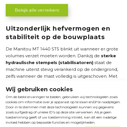
Bekijk alle verreikers
Uitzonderlijk hefvermogen en
stabiliteit op de bouwplaats
De Manitou MT 1440 ST5 blinkt uit wanneer er grote
volumes verzet moeten worden. Dankzij de
sterke
hydraulische stempels (stabilisatoren)
staat de
machine uiterst stevig verankerd op de ondergrond,
zelfs wanneer de mast volledig is uitgeschoven. Met
een maximaal hefvermogen van maar liefst 4.000 kg
Wij gebruiken cookies
tilt u
moeiteloos zware lasten naar grote hoogte
.
Dit maakt de verreiker de ideale keuze voor het
Om de beste ervaringen te bieden, gebruiken wij technologieën zoals
cookies om informatie over je apparaat op te slaan en/of te raadplegen.
bevoorraden van verdiepingsvloeren en het efficiënt
Door in te stemmen met deze technologieën kunnen wij gegevens
inrichten van uw logistieke stromen op het
zoals surfgedrag of unieke ID's op deze site verwerken. Als je geen
werkterrein.
toestemming geeft of uw toestemming intrekt, kan dit een nadelige
invloed hebben op bepaalde functies en mogelijkheden.