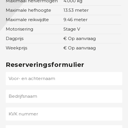
Maximaal hefvermogen
4.000 kg
O
Maximale hefhoogte
13.53 meter
v
Maximale reikwijdte
9.46 meter
e
Motorisering
Stage V
r
i
Dagprijs
€ Op aanvraag
g
Weekprijs
€ Op aanvraag
O
Reserveringsformulier
v
e
V
r
o
o
o
n
B
r
s
e
-
d
K
e
C
r
V
n
o
i
K
a
n