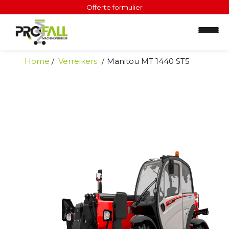
Offerte formulier
Home
Verreikers
Manitou MT 1440 ST5
H
o
o
g
w