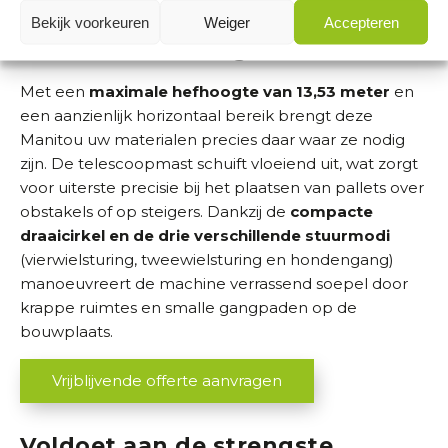
Groot bereik voor flexibele
Bekijk voorkeuren
Weiger
Accepteren
materiaalhandling
Met een
maximale hefhoogte van 13,53 meter
en
een aanzienlijk horizontaal bereik brengt deze
Manitou uw materialen precies daar waar ze nodig
zijn. De telescoopmast schuift vloeiend uit, wat zorgt
voor uiterste precisie bij het plaatsen van pallets over
obstakels of op steigers. Dankzij de
compacte
draaicirkel en de drie verschillende stuurmodi
(vierwielsturing, tweewielsturing en hondengang)
manoeuvreert de machine verrassend soepel door
krappe ruimtes en smalle gangpaden op de
bouwplaats.
Vrijblijvende offerte aanvragen
Voldoet aan de strengste