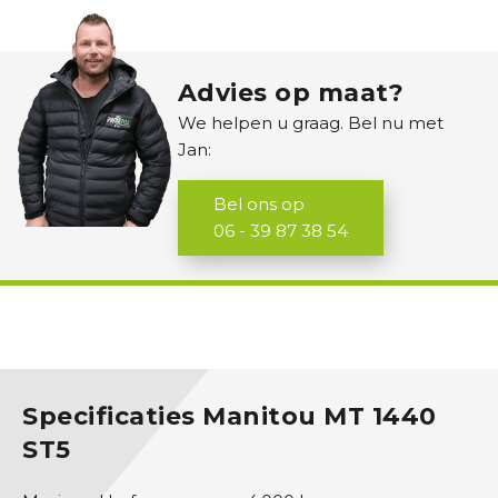
i
n
i
Advies op maat?
g
We helpen u graag. Bel nu met
r
Jan:
a
v
Bel ons op
e
06 - 39 87 38 54
r
s
S
h
o
v
Specificaties Manitou MT 1440
e
ST5
l
s