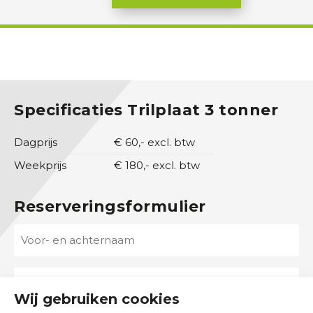
g
O
v
e
r
Specificaties Trilplaat 3 tonner
o
n
Dagprijs
€ 60,- excl. btw
s
Weekprijs
€ 180,- excl. btw
C
o
Reserveringsformulier
n
V
t
a
o
c
o
B
t
r
e
Wij gebruiken cookies
-
d