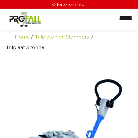
Offerte formulier
Home
Trilplaten en Stampers
Trilplaat 3 tonner
H
o
o
g
w
e
r
k
e
r
s