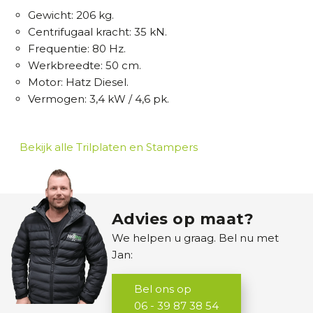
a
Gewicht: 206 kg.
v
Centrifugaal kracht: 35 kN.
e
Frequentie: 80 Hz.
r
Werkbreedte: 50 cm.
s
Motor: Hatz Diesel.
Vermogen: 3,4 kW / 4,6 pk.
S
h
o
Bekijk alle Trilplaten en Stampers
v
e
l
s
Advies op maat?
We helpen u graag. Bel nu met
O
Jan:
v
e
Bel ons op
r
06 - 39 87 38 54
i