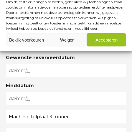
K
Om de beste ervaringen te bieden, gebruiken wij technologieën zoals
e
r
cookies om informatie over je apparaat op te slaan en/of te raadplegen.
V
n
Door in te stemmen met deze technologieën kunnen wij gegevens
i
K
a
zoals surfgedrag of unieke ID's op deze site verwerken. Als je geen
E
j
toestemming geeft of uw toestemming intrekt, kan dit een nadelige
n
c
-
f
invloed hebben op bepaalde functies en mogelijkheden.
u
h
m
s
T
m
t
Bekijk voorkeuren
Weiger
Accepteren
a
n
e
m
e
i
a
l
e
r
l
Gewenste reserveerdatum
a
e
r
n
a
m
f
a
d
D
o
a
r
D
o
m
Einddatum
e
s
n
s
l
n
D
(
a
u
V
D
s
m
N
e
s
h
r
m
a
l
M
e
e
a
a
M
i
O