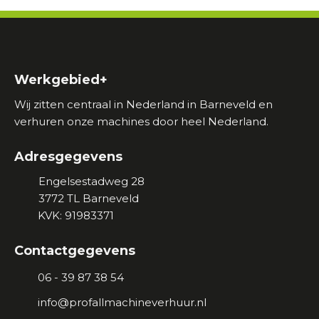
i
s
t
)
Werkgebied+
Wij zitten centraal in Nederland in Barneveld en
verhuren onze machines door heel Nederland.
Adresgegevens
Engelsestadweg 28
3772 TL
Barneveld
KVK: 91983371
Contactgegevens
06 - 39 87 38 54
info@profallmachineverhuur.nl