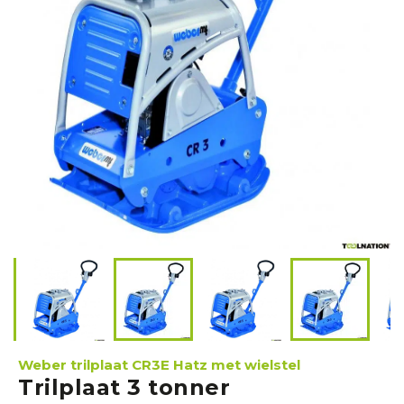
V
e
r
r
e
i
k
e
r
s
M
i
n
i
Weber trilplaat CR3E Hatz met wielstel
g
Trilplaat 3 tonner
r