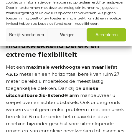
precisie samenkomen
. Met ruimte voor maximaal
cookies om informatie over je apparaat op te slaan en/of te raadplegen.
Door in te stemmen met deze technologieën kunnen wij gegevens
drie personen in het platform verhoogt u de
zoals surfgedrag of unieke ID's op deze site verwerken. Als je geen
efficiëntie op locatie, omdat teams direct samen op
toestemming geeft of uw toestemming intrekt, kan dit een nadelige
hoogte kunnen werken zonder onderbrekingen of
invloed hebben op bepaalde functies en mogelijkheden.
extra logistiek.
Bekijk voorkeuren
Weiger
Accepteren
Indrukwekkend bereik en
extreme flexibiliteit
Met een
maximale werkhoogte van maar liefst
43,15
meter en een horizontaal bereik van ruim 27
meter bereikt u moeiteloos de meest lastig
toegankelijke plekken. Dankzij de
unieke
uitschuifbare Jib-Extend® arm
manoeuvreer u
soepel over en achter obstakels. Ook ondergronds
werken vormt geen enkel probleem; met een uniek
bereik tot 6 meter onder het maaiveld is deze
machine bijzonder geschikt voor uiteenlopende
projecten, van complexe gevelwerken tot inspecties