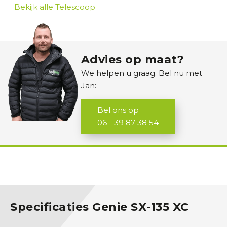
M
Bekijk alle Telescoop
i
n
i
g
Advies op maat?
r
We helpen u graag. Bel nu met
a
Jan:
v
e
Bel ons op
r
06 - 39 87 38 54
s
S
h
o
v
e
Specificaties Genie SX-135 XC
l
s