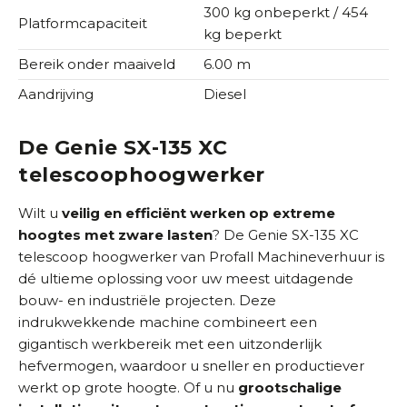
i
300 kg onbeperkt / 454
Platformcapaciteit
s
kg beperkt
t
Bereik onder maaiveld
)
6.00 m
Aandrijving
Diesel
De Genie SX-135 XC
telescoophoogwerker
Wilt u
veilig en efficiënt werken op extreme
hoogtes met zware lasten
? De Genie SX-135 XC
telescoop hoogwerker van Profall Machineverhuur is
dé ultieme oplossing voor uw meest uitdagende
bouw- en industriële projecten. Deze
indrukwekkende machine combineert een
gigantisch werkbereik met een uitzonderlijk
hefvermogen, waardoor u sneller en productiever
werkt op grote hoogte. Of u nu
grootschalige