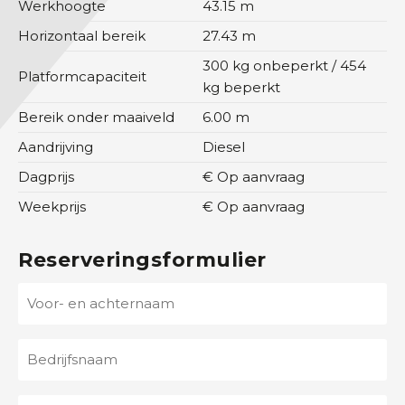
Werkhoogte
43.15 m
O
Horizontaal bereik
27.43 m
v
300 kg onbeperkt / 454
Platformcapaciteit
e
kg beperkt
r
Bereik onder maaiveld
6.00 m
i
g
Aandrijving
Diesel
Dagprijs
€ Op aanvraag
O
Weekprijs
€ Op aanvraag
v
e
r
Reserveringsformulier
o
V
n
o
s
o
B
r
C
e
-
o
d