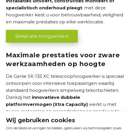
installaties
uitvoert, constructies monteert of
specialistisch onderhoud pleegt
: met deze
hoogwerker kiest u voor betrouwbaarheid, veiligheid
en maximale prestaties op elke werklocatie.
Bekijk alle hoogwerkers
Maximale prestaties voor zware
werkzaamheden op hoogte
De Genie SX-135 XC telescoophoogwerker is speciaal
ontworpen voor intensieve toepassingen waarbij
standaard hoogwerkers simpelweg tekortschieten.
Dankzij het
innovatieve dubbele
platformvermogen (Xtra Capacity)
werkt u met
zware materialen en gereedschappen zonder in te
leveren op stabiliteit. Dit maakt die machine
ideaal
Wij gebruiken cookies
voor projecten waar brute kracht en uiterste
Om de beste ervaringen te bieden, gebruiken wij technologieën zoals