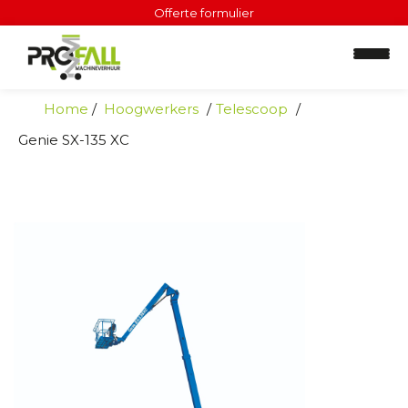
Offerte formulier
Home
Hoogwerkers
Telescoop
Genie SX-135 XC
H
o
o
g
w