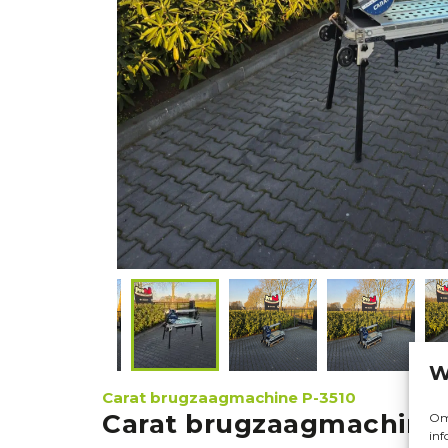
W
Carat brugzaagmachine P-3510
Carat brugzaagmachine 
Om 
inf