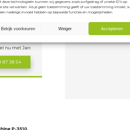
n
(Vereist)
 deze technologieën kunnen wij gegevens zoals surfgedrag of unieke ID's op
i
i
t
l
V
e site verwerken. Als je geen toestemming geeft of uw toestemming intrekt, 
s
)
n
n
a
e
C
 een nadelige invloed hebben op bepaalde functies en mogelijkheden.
t
Reserveren
r
e
g
s
A
e
e
e
h
P
i
Bekijk voorkeuren
Weiger
Accepteren
m
J
n
T
s
m
J
at?
t
C
i
J
)
el nu met Jan:
H
n
J
A
g
9 87 38 54
(
V
e
r
e
i
s
t
)
hine P-3510