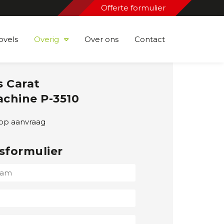
Offerte formulier
ovels
Overig
Over ons
Contact
s Carat
chine P-3510
op aanvraag
sformulier