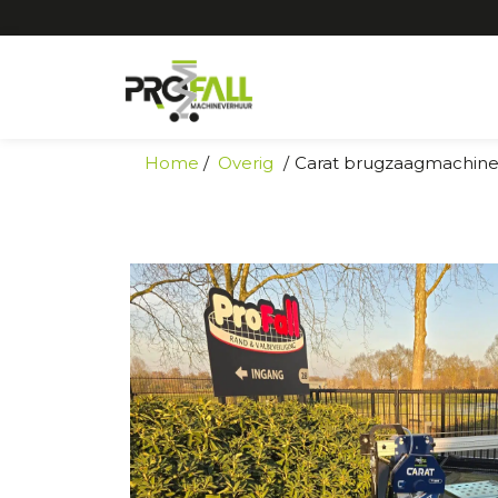
Home
Overig
Carat brugzaagmachine