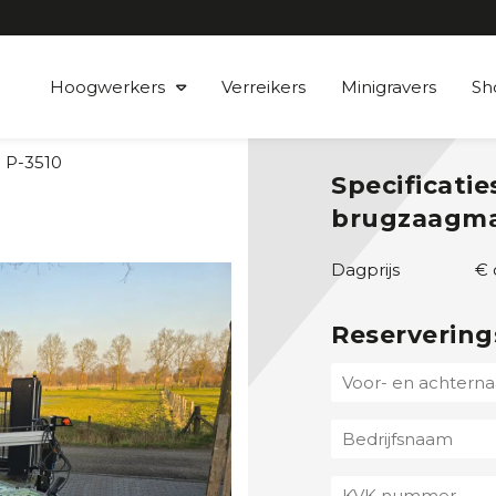
Hoogwerkers
Verreikers
Minigravers
Sh
 P-3510
Specificatie
brugzaagma
Dagprijs
€ 
Reservering
V
o
o
B
r
e
-
d
K