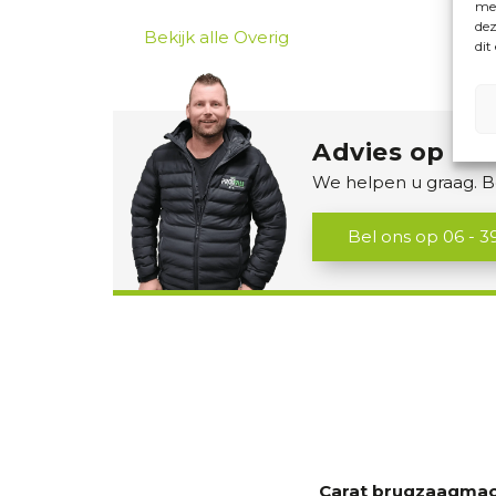
met
dez
Bekijk alle Overig
dit
Advies op ma
We helpen u graag. B
Bel ons op
06 - 3
Carat brugzaagmac